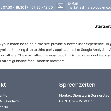
E-Mail
i: 07:30 - 18:30 | Fr: 07:30 - 12:00
mail(at)zahnarzt-doc-mo.
Startseit
on your machine to help the site provide a better user experience. In 
ymised tracking data to third party applications like Google Analytics. 
 on others. The most effective way to do this is to disable cookies in 
 offers guidance for all modern browsers
raxis
g
kt
Sprechzeiten
oc Mo
Montag, Dienstag & Donnerstag
 M. Goudarzi
07:30 Uhr – 19:30 Uhr
ch 10