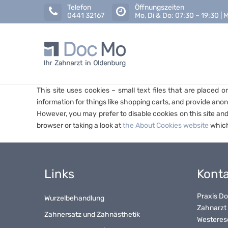
Telefon
Öffnungszeiten
0441 32167
Mo, Di & Do: 07:30 – 19:30 | M
Doc
This site uses cookies – small text files that are placed 
information for things like shopping carts, and provide anon
MoIhre
However, you may prefer to disable cookies on this site and
browser or taking a look at
the About Cookies website
which
Zahnarztp
in
Oldenbur
Links
Konta
Praxis D
Wurzelbehandlung
Zahnarzt
Zahnersatz und Zahnästhetik
Westeres